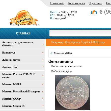
О магазине
Ваши вопросы
О доставке
Ста
8 (9
Пн-Пт:
с 9:00 до 17:00
Сб:
с 10:00 до 17:00
Вс:
выходной
Интернет магазин
ГЛАВНАЯ
Например:
Лист Optima
,
5 рублей 2003 года
Аксессуары для монет и
банкнот
Банкноты
Монеты МИРА
Жетоны метро
Филлипины
Выбор по производителю
Литература
Выборка по цене
Монеты России 1991-2015
годов
Монеты МИРА
Монеты Российской Империи
Монеты СССР
Монеты Стран ЕС