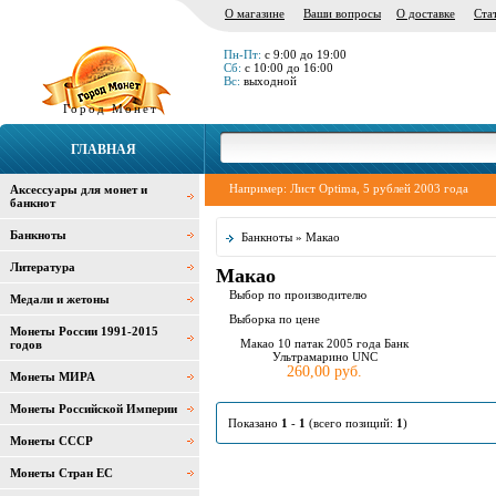
О магазине
Ваши вопросы
О доставке
Ста
Пн-Пт:
с 9:00 до 19:00
Сб:
с 10:00 до 16:00
Вс:
выходной
Город Монет
ГЛАВНАЯ
Например:
Лист Optima
,
5 рублей 2003 года
Аксессуары для монет и
банкнот
Банкноты
Банкноты
» Макао
Литература
Макао
Выбор по производителю
Медали и жетоны
Выборка по цене
Монеты России 1991-2015
Макао 10 патак 2005 года Банк
годов
Ультрамарино UNC
260,00 руб.
Монеты МИРА
Монеты Российской Империи
Показано
1
-
1
(всего позиций:
1
)
Монеты СССР
Монеты Стран ЕС